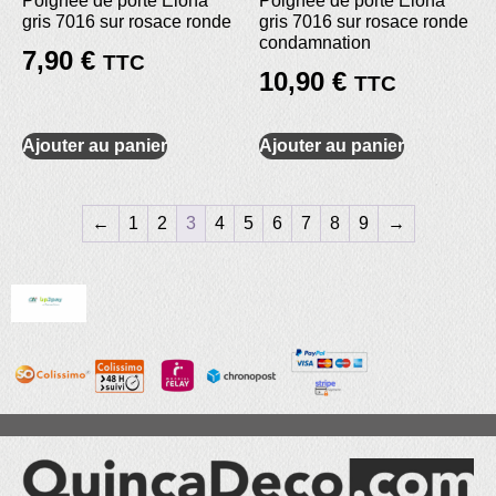
Poignée de porte Elona
Poignée de porte Elona
gris 7016 sur rosace ronde
gris 7016 sur rosace ronde
condamnation
7,90
€
TTC
10,90
€
TTC
Ajouter au panier
Ajouter au panier
←
1
2
3
4
5
6
7
8
9
→