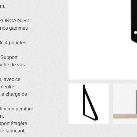
mm.
RONCAIS est
ec nos gammes
de 4 pour les
e Support
croche de vos
n, avec ce
 centrer.
une charge de
.
finition peinture
n.
upport étagère
 fabricant,