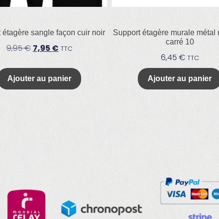
 étagère sangle façon cuir noir
Support étagère murale métal n
carré 10
9,95
€
7,95
€
TTC
6,45
€
TTC
Ajouter au panier
Ajouter au panier