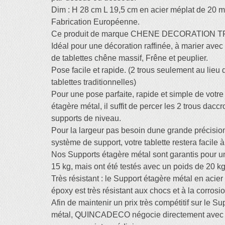
Dim : H 28 cm L 19,5 cm en acier méplat de 20 
Fabrication Européenne.
Ce produit de marque CHENE DECORATION T
Idéal pour une décoration raffinée, à marier av
de tablettes chêne massif, Frêne et peuplier.
Pose facile et rapide. (2 trous seulement au lieu 
tablettes traditionnelles)
Pour une pose parfaite, rapide et simple de votr
étagère métal, il suffit de percer les 2 trous dac
supports de niveau.
Pour la largeur pas besoin dune grande précisio
système de support, votre tablette restera facile à
Nos Supports étagère métal sont garantis pour 
15 kg, mais ont été testés avec un poids de 20 kg
Très résistant : le Support étagère métal en acier 
époxy est très résistant aux chocs et à la corrosio
Afin de maintenir un prix très compétitif sur le S
métal, QUINCADECO négocie directement avec le