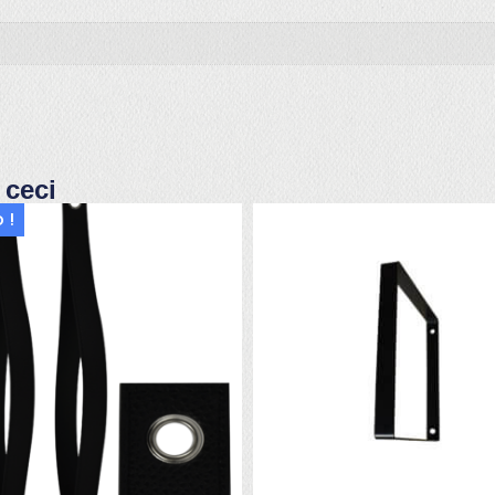
 ceci
 !