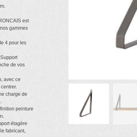
mm.
RONCAIS est
ec nos gammes
de 4 pour les
e Support
croche de vos
n, avec ce
 centrer.
une charge de
.
finition peinture
n.
upport étagère
 fabricant,