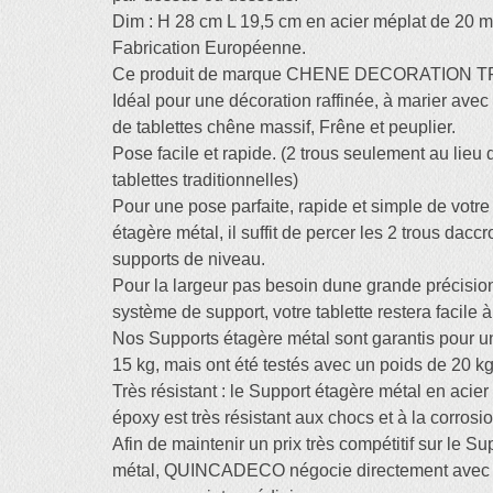
Dim : H 28 cm L 19,5 cm en acier méplat de 20 
Fabrication Européenne.
Ce produit de marque CHENE DECORATION T
Idéal pour une décoration raffinée, à marier av
de tablettes chêne massif, Frêne et peuplier.
Pose facile et rapide. (2 trous seulement au lieu 
tablettes traditionnelles)
Pour une pose parfaite, rapide et simple de votr
étagère métal, il suffit de percer les 2 trous dac
supports de niveau.
Pour la largeur pas besoin dune grande précisio
système de support, votre tablette restera facile à
Nos Supports étagère métal sont garantis pour 
15 kg, mais ont été testés avec un poids de 20 kg
Très résistant : le Support étagère métal en acier 
époxy est très résistant aux chocs et à la corrosio
Afin de maintenir un prix très compétitif sur le S
métal, QUINCADECO négocie directement avec le