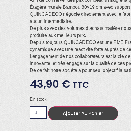
Afin de conserver des prix compétitifs malgré la q
Étagère murale Bambou 80×19 cm avec support 
QUINCADECO négocie directement avec le fabri
aucun intermédiaire.
De plus avec des volumes d’achats matière nous
produire aux meilleurs prix.
Depuis toujours QUINCADECO est une PME Fr
dynamique avec une réactivité forte auprès de ces
Lengagement de nos collaborateurs est la clé de 
innovante, et très engagé sur la qualité de ces pr
De ce fait notre société a pour seul objectif la sati
43,90
€
TTC
En stock
Ajouter Au Panier