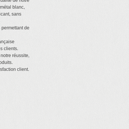
ualité de notre
métal blanc,
cant, sans
 permettant de
ançaise
 clients.
notre réussite,
oduits.
sfaction client.