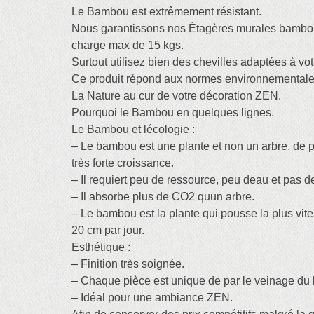
Le Bambou est extrêmement résistant.
Nous garantissons nos Étagères murales bambo
charge max de 15 kgs.
Surtout utilisez bien des chevilles adaptées à vot
Ce produit répond aux normes environnementales
La Nature au cur de votre décoration ZEN.
Pourquoi le Bambou en quelques lignes.
Le Bambou et lécologie :
– Le bambou est une plante et non un arbre, de 
très forte croissance.
– Il requiert peu de ressource, peu deau et pas d
– Il absorbe plus de CO2 quun arbre.
– Le bambou est la plante qui pousse la plus vit
20 cm par jour.
Esthétique :
– Finition très soignée.
– Chaque pièce est unique de par le veinage d
– Idéal pour une ambiance ZEN.