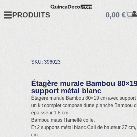
PRODUITS
0,00
€
SKU: 396023
Étagère murale Bambou 80×19
support métal blanc
Étagère murale Bambou 80×19 cm avec support m
un kit complet composé dune planche Bambou d
épaisseur 1.8 cm.
Bambou massif lamellé collé.
Et 2 supports métal blanc Cali de hauteur 27 cm,
cm.